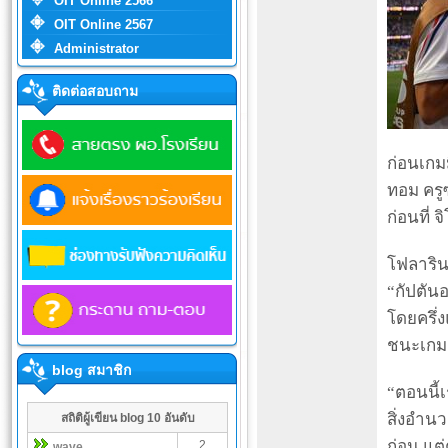
OIT Online 2566
OIT Online 2567
Administrator
ติดต่อสอบถาม
ก่อนเกมม
ทอม ครู
ก่อนที่ 
โฟลาริน 
“กัปตัน
โดยครึ่ง
ชนะเกมฟ
blog สมาชิก
“ตอนนี้เ
สิ่งอำนว
สถิติผู้เขียน blog 10 อันดับ
ก่อน แต่
2
wave