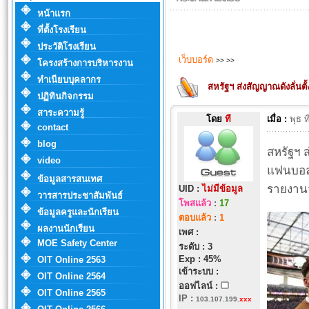
หน้าแรก
ที่ตั้งโรงเรียน
ประวัติโรงเรียน
เว็บบอร์ด
>>
>>
โครงสร้างการบริหารงาน
ทำเนียบบุคลากร
สหรัฐฯ ส่งสัญญาณดังลั่นต
ปฏิทินกิจกรรม
สาระความรู้
โดย
ที
เมื่อ :
พุธ 
contact
blog
สหรัฐฯ 
video
แฟนบอลใ
ข้อมูลสารสนเทศ
รายงาน
UID :
ไม่มีข้อมูล
วารสารประชาสัมพันธ์
โพสแล้ว
:
17
ข้อมูลครูและนักเรียน
ตอบแล้ว
:
1
ผลงานนักเรียน
เพศ :
MOE Safety Center
ระดับ : 3
Exp : 45%
OIT Online 2563
เข้าระบบ :
OIT Online 2564
ออฟไลน์ :
OIT Online 2565
IP
:
103.107.199.
xxx