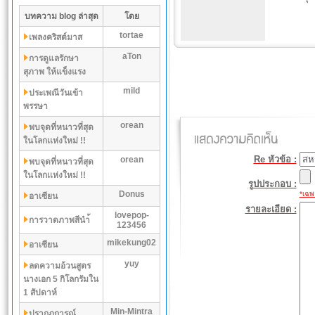
บทความ blog ล่าสุด
โดย
tortae
เพลงคริสต์มาส
aTon
การดูแลรักษา
สุภาพ ให้แข็งแรง
mild
ประเพณีวันเข้า
พรรษา
orean
พบจุดที่หนาวที่สุด
ในโลกเเห่งใหม่ !!
Re หัวข้อ :
orean
พบจุดที่หนาวที่สุด
ในโลกเเห่งใหม่ !!
รูปประกอบ :
Donus
*เฉพา
อาเซียน
รายละเอียด :
lovepop-
การวาดภาพสีนำ้
123456
mikekung02
อาเซียน
yuy
ลดความอ้วนสูตร
นางเอก 5 กิโลกรัมใน
1 สัปดาห์
Min-Mintra
ปรากฏการณ์