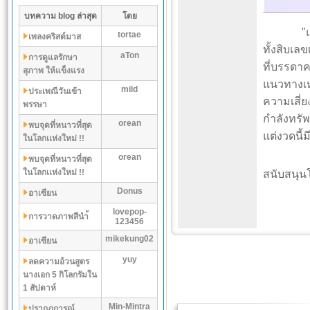
บทความ blog ล่าสุด
โดย
"แม่ทำเน
tortae
เพลงคริสต์มาส
ทั้งสิบเล
aTon
การดูแลรักษา
ที่บรรดาค
สุภาพ ให้แข็งแรง
แนวทางเหล
mild
ประเพณีวันเข้า
ความเสี่ย
พรรษา
กำลังทรัพ
orean
พบจุดที่หนาวที่สุด
แต่งวดนี้
ในโลกเเห่งใหม่ !!
orean
พบจุดที่หนาวที่สุด
ในโลกเเห่งใหม่ !!
สนับสนุน
Donus
อาเซียน
lovepop-
การวาดภาพสีนำ้
123456
mikekung02
อาเซียน
yuy
ลดความอ้วนสูตร
นางเอก 5 กิโลกรัมใน
1 สัปดาห์
Min-Mintra
ปรากฏการณ์