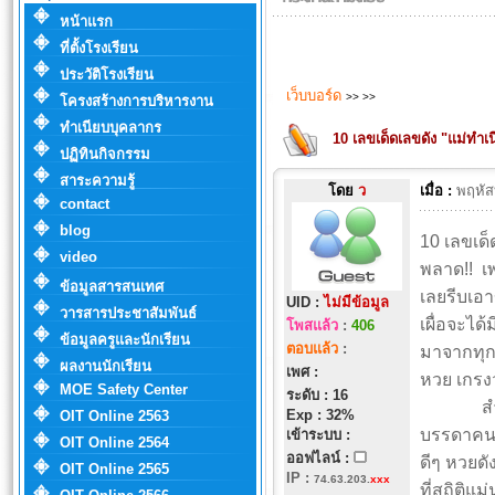
หน้าแรก
ที่ตั้งโรงเรียน
ประวัติโรงเรียน
เว็บบอร์ด
>>
>>
โครงสร้างการบริหารงาน
ทำเนียบบุคลากร
10 เลขเด็ดเลขดัง "แม่ทำเน
ปฏิทินกิจกรรม
สาระความรู้
โดย
ว
เมื่อ :
พฤหัส
contact
blog
10 เลขเด็
video
พลาด!! เ
ข้อมูลสารสนเทศ
เลยรีบเอา
UID :
ไม่มีข้อมูล
วารสารประชาสัมพันธ์
เผื่อจะได
โพสแล้ว
:
406
ข้อมูลครูและนักเรียน
ตอบแล้ว
:
มาจากทุกๆ
ผลงานนักเรียน
เพศ :
หวย เกรง
MOE Safety Center
ระดับ : 16
สำหรับลอ
Exp : 32%
OIT Online 2563
บรรดาคนร
เข้าระบบ :
OIT Online 2564
ออฟไลน์ :
ดีๆ หวยดั
OIT Online 2565
IP
:
74.63.203.
xxx
ที่สถิติแ