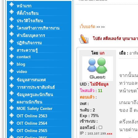
หน้าแรก
ที่ตั้งโรงเรียน
ประวัติโรงเรียน
เว็บบอร์ด
>>
>>
โครงสร้างการบริหารงาน
ทำเนียบบุคลากร
โปฮัง สตีลเลอร์ส บุกมาเอา
ปฏิทินกิจกรรม
สาระความรู้
โดย
แก
เมื่อ :
อาทิ
contact
blog
video
จากนั้นน
ข้อมูลสารสนเทศ
ทว่าบอลข
UID :
ไม่มีข้อมูล
วารสารประชาสัมพันธ์
หน้าเขตโ
โพสแล้ว
:
11
ข้อมูลครูและนักเรียน
ตอบแล้ว
:
ผลงานนักเรียน
เกมมาถึง
เพศ :
MOE Safety Center
ของ อี 
ระดับ : 2
Exp : 75%
OIT Online 2563
เข้าระบบ :
ครึ่งหลั
OIT Online 2564
ออฟไลน์ :
นายด่านค
OIT Online 2565
IP
:
103.107.199.
xxx