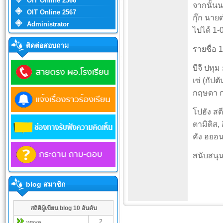
OIT Online 2566
จากนั้น
OIT Online 2567
กุ๊ก นาย
Administrator
ไปได้ 1-
ติดต่อสอบถาม
รายชื่อ 
บีจี ปทุ
เซ่ (กัป
กฤษดา กา
โปฮัง สตี
ตามิติส, 
คัง ฮยอน
สนับสนุ
blog สมาชิก
สถิติผู้เขียน blog 10 อันดับ
2
wave