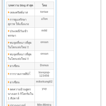
บทความ blog ล่าสุด
โดย
tortae
เพลงคริสต์มาส
aTon
การดูแลรักษา
สุภาพ ให้แข็งแรง
mild
ประเพณีวันเข้า
พรรษา
orean
พบจุดที่หนาวที่สุด
ในโลกเเห่งใหม่ !!
orean
พบจุดที่หนาวที่สุด
ในโลกเเห่งใหม่ !!
Donus
อาเซียน
lovepop-
การวาดภาพสีนำ้
123456
mikekung02
อาเซียน
yuy
ลดความอ้วนสูตร
นางเอก 5 กิโลกรัมใน
1 สัปดาห์
Min-Mintra
ปรากฏการณ์