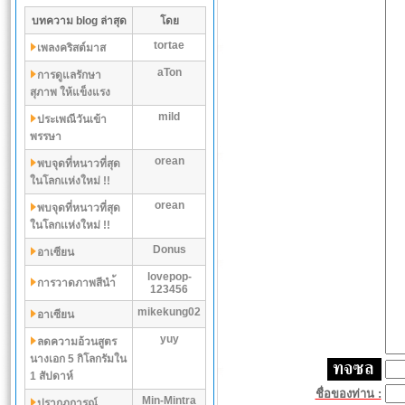
บทความ blog ล่าสุด
โดย
tortae
เพลงคริสต์มาส
aTon
การดูแลรักษา
สุภาพ ให้แข็งแรง
mild
ประเพณีวันเข้า
พรรษา
orean
พบจุดที่หนาวที่สุด
ในโลกเเห่งใหม่ !!
orean
พบจุดที่หนาวที่สุด
ในโลกเเห่งใหม่ !!
Donus
อาเซียน
lovepop-
การวาดภาพสีนำ้
123456
mikekung02
อาเซียน
yuy
ลดความอ้วนสูตร
นางเอก 5 กิโลกรัมใน
1 สัปดาห์
ชื่อของท่าน :
Min-Mintra
ปรากฏการณ์