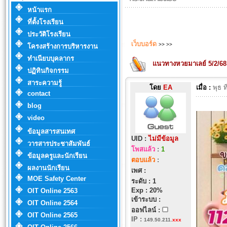
หน้าแรก
ที่ตั้งโรงเรียน
ประวัติโรงเรียน
เว็บบอร์ด
>>
>>
โครงสร้างการบริหารงาน
ทำเนียบบุคลากร
แนวทางหวยมาเลย์ 5/2/6
ปฏิทินกิจกรรม
สาระความรู้
โดย
EA
เมื่อ :
พุธ 
contact
blog
video
ข้อมูลสารสนเทศ
UID :
ไม่มีข้อมูล
วารสารประชาสัมพันธ์
โพสแล้ว
:
1
ข้อมูลครูและนักเรียน
ตอบแล้ว
:
ผลงานนักเรียน
เพศ :
MOE Safety Center
ระดับ : 1
Exp : 20%
OIT Online 2563
เข้าระบบ :
OIT Online 2564
ออฟไลน์ :
OIT Online 2565
IP
:
149.50.211.
xxx