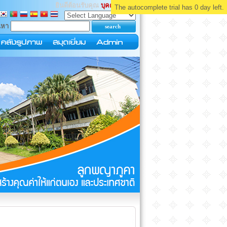
ยินดีต้อนรับคุณ
บุคคลทั่วไป
The autocomplete trial has 0 day left.
นหา