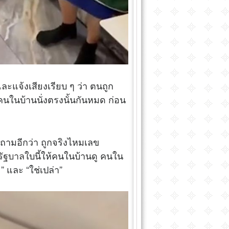
และแจ้งเสียงเรียบ ๆ ว่า ตนถูก
กคนในบ้านนั่งตรงนั้นกันหมด ก่อน
ารถามอีกว่า ถูกจริงไหมเลข
รัฐบาล
ใบนี้ให้คนในบ้านดู คนใน
ะ” และ “ใช่เปล่า”