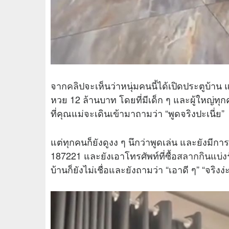
จาก
คลิป
จะเห็นว่าหนุ่มคนนี้ได้เปิดประตูบ้าน 
หวย 12 ล้านบาท โดยที่มีเด็ก ๆ และผู้ใหญ่ทุ
ที่คุณแม่จะเดินเข้ามาถามว่า “พูดจริงปะเนี่ย”
แต่ทุกคนก็ยังดูงง ๆ นึกว่าพูดเล่น และยังมีก
187221 และยังเอาโทรศัพท์ที่ซื้อ
สลากกินแบ่ง
บ้านก็ยังไม่เชื่อและยังถามว่า “เอาดี ๆ” “จริงง่