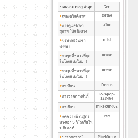
บทความ blog ล่าสุด
โดย
tortae
เพลงคริสต์มาส
aTon
การดูแลรักษา
สุภาพ ให้แข็งแรง
mild
ประเพณีวันเข้า
พรรษา
orean
พบจุดที่หนาวที่สุด
ในโลกเเห่งใหม่ !!
orean
พบจุดที่หนาวที่สุด
ในโลกเเห่งใหม่ !!
Donus
อาเซียน
lovepop-
การวาดภาพสีนำ้
123456
mikekung02
อาเซียน
yuy
ลดความอ้วนสูตร
นางเอก 5 กิโลกรัมใน
1 สัปดาห์
Min-Mintra
ปรากฏการณ์