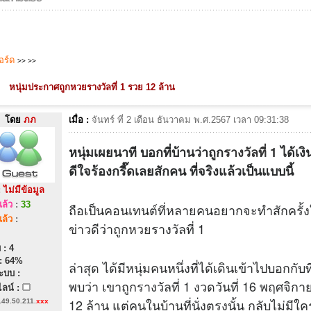
บอร์ด
>>
>>
หนุ่มประกาศถูกหวยรางวัลที่ 1 รวย 12 ล้าน
โดย
ภภ
เมื่อ :
จันทร์ ที่ 2 เดือน ธันวาคม พ.ศ.2567 เวลา 09:31:38
หนุ่มเผยนาที บอกที่บ้านว่าถูก
รางวัลที่ 1
ได้เงิ
ดีใจร้องกรี๊ดเลยสักคน ที่จริงแล้วเป็นแบบนี้
:
ไม่มีข้อมูล
ล้ว
:
33
ถือเป็นคอนเทนต์ที่หลายคนอยากจะทำสักครั้ง
ล้ว
:
ข่าว
ดีว่าถูก
หวย
รางวัลที่ 1
 : 4
: 64%
ล่าสุด ได้มีหนุ่มคนหนึ่งที่ได้เดินเข้าไปบอกกับท
ะบบ :
พบว่า เขาถูกรางวัลที่ 1 งวดวันที่ 16 พฤศจิก
ลน์ :
12 ล้าน แต่คนในบ้านที่นั่งตรงนั้น กลับไม่มีใ
149.50.211.
xxx