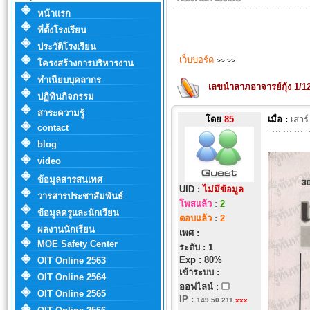
หน้าแรก
ที่ตั้งโรงเรียน
ประวัติโรงเรียน
เว็บบอร์ด
>>
>>
โครงสร้างการบริหารงาน
ทำเนียบบุคลากร
เลขนำลาภอาจารย์กุ้ง 1/12
ปฏิทินกิจกรรม
สาระความรู้
โดย
85
เมื่อ :
เสาร
contact
blog
video
ข้อมูลสารสนเทศ
UID :
ไม่มีข้อมูล
วารสารประชาสัมพันธ์
โพสแล้ว
:
2
ข้อมูลครูและนักเรียน
ตอบแล้ว
:
2
ผลงานนักเรียน
เพศ :
MOE Safety Center
ระดับ : 1
Exp : 80%
OIT Online 2563
เข้าระบบ :
OIT Online 2564
ออฟไลน์ :
OIT Online 2565
IP
:
149.50.211.
xxx