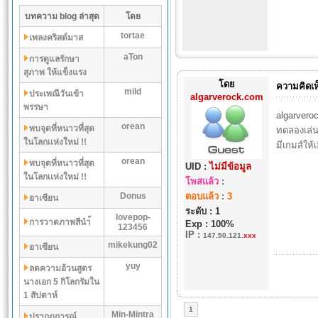
บทความ blog ล่าสุด
โดย
tortae
เพลงคริสต์มาส
aTon
การดูแลรักษา
สุภาพ ให้แข็งแรง
โดย
ความคิดเห
mild
ประเพณีวันเข้า
algarverock.com
พรรษา
algarvero
orean
พบจุดที่หนาวที่สุด
ทดลองเล่น
ในโลกเเห่งใหม่ !!
มีเกมส์ให้
orean
พบจุดที่หนาวที่สุด
UID :
ไม่มีข้อมูล
ในโลกเเห่งใหม่ !!
โพสแล้ว
:
Donus
ตอบแล้ว
:
3
อาเซียน
ระดับ : 1
lovepop-
การวาดภาพสีนำ้
Exp : 100%
123456
IP
:
147.50.121.
xxx
mikekung02
อาเซียน
yuy
ลดความอ้วนสูตร
นางเอก 5 กิโลกรัมใน
1 สัปดาห์
1
Min-Mintra
ปรากฏการณ์