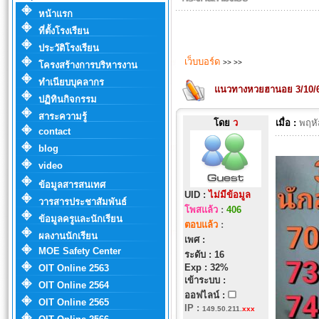
หน้าแรก
ที่ตั้งโรงเรียน
ประวัติโรงเรียน
เว็บบอร์ด
>>
>>
โครงสร้างการบริหารงาน
ทำเนียบบุคลากร
แนวทางหวยฮานอย 3/10/67
ปฏิทินกิจกรรม
สาระความรู้
โดย
ว
เมื่อ :
พฤหั
contact
blog
video
ข้อมูลสารสนเทศ
UID :
ไม่มีข้อมูล
วารสารประชาสัมพันธ์
โพสแล้ว
:
406
ข้อมูลครูและนักเรียน
ตอบแล้ว
:
ผลงานนักเรียน
เพศ :
MOE Safety Center
ระดับ : 16
Exp : 32%
OIT Online 2563
เข้าระบบ :
OIT Online 2564
ออฟไลน์ :
OIT Online 2565
IP
:
149.50.211.
xxx