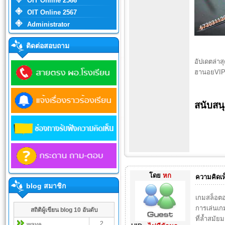
OIT Online 2566
OIT Online 2567
Administrator
ติดต่อสอบถาม
อัปเดตล่า
ฮานอยVIP,
สนับสน
โดย
หก
ความคิดเห
blog สมาชิก
เกมสล็อตอ
การเล่นเก
สถิติผู้เขียน blog 10 อันดับ
ที่ล้ำสมัย
2
wave