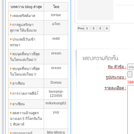
บทความ blog ล่าสุด
โดย
tortae
เพลงคริสต์มาส
aTon
การดูแลรักษา
Prev
1
2
3
4
สุภาพ ให้แข็งแรง
mild
ประเพณีวันเข้า
พรรษา
orean
พบจุดที่หนาวที่สุด
ในโลกเเห่งใหม่ !!
Re หัวข้อ :
orean
พบจุดที่หนาวที่สุด
ในโลกเเห่งใหม่ !!
รูปประกอบ :
*เฉพา
Donus
อาเซียน
รายละเอียด :
lovepop-
การวาดภาพสีนำ้
123456
mikekung02
อาเซียน
yuy
ลดความอ้วนสูตร
นางเอก 5 กิโลกรัมใน
1 สัปดาห์
Min-Mintra
ปรากฏการณ์