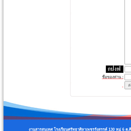
ชื่อของท่าน :
งานสารสนเทศ โรงเรียนศรัทธาศิลาเพชรรังสรรค์ 130 หมู่ 6 ต.