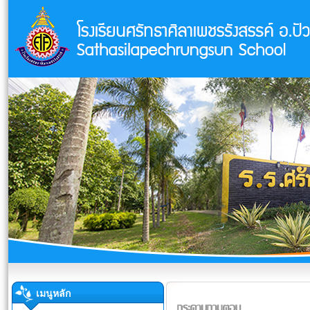
เมนูหลัก