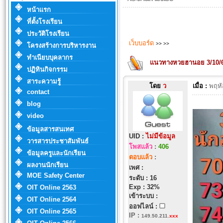
หน้าแรก
ที่ตั้งโรงเรียน
ประวัติโรงเรียน
เว็บบอร์ด
>>
>>
โครงสร้างการบริหารงาน
ทำเนียบบุคลากร
แนวทางหวยฮานอย 3/10/67
ปฏิทินกิจกรรม
สาระความรู้
โดย
ว
เมื่อ :
พฤหั
contact
blog
video
ข้อมูลสารสนเทศ
UID :
ไม่มีข้อมูล
วารสารประชาสัมพันธ์
โพสแล้ว
:
406
ข้อมูลครูและนักเรียน
ตอบแล้ว
:
ผลงานนักเรียน
เพศ :
MOE Safety Center
ระดับ : 16
Exp : 32%
OIT Online 2563
เข้าระบบ :
OIT Online 2564
ออฟไลน์ :
OIT Online 2565
IP
:
149.50.211.
xxx