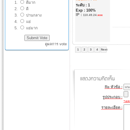
ดีมาก
ระดับ : 1
ดี
Exp : 100%
IP
:
ปานกลาง
110.49.24.
xxx
แย่
แย่มาก
ดูผลการ vote
1
2
3
4
Next
Re หัวข้อ :
รูปประกอบ :
*เฉพา
รายละเอียด :