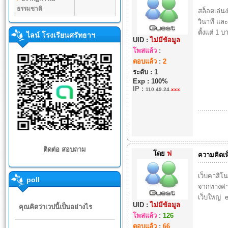
ธรรมชาติ
สล็อตเล่นง
วินาที และ
ตั้งแต่ 1 
ไลน์ โรงเรียนศรัทธาฯ
UID :
ไม่มีข้อมูล
โพสแล้ว
:
ตอบแล้ว
:
2
ระดับ : 1
Exp : 100%
IP
:
110.49.24.
xxx
ติดต่อ สอบถาม
โดย
ฟ
ความคิดเห
เว็บคาสิโน
poll
จากทางค่าย
เว็บใหญ่
UID :
ไม่มีข้อมูล
คุณคิดว่าเวปนี้เป็นอย่างไร
โพสแล้ว
:
126
ตอบแล้ว
:
66