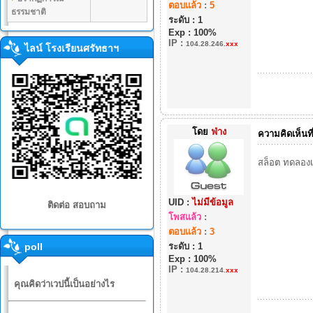
ตอบแล้ว
:
5
ธรรมชาติ
ระดับ : 1
Exp : 100%
IP
:
104.28.246.
xxx
ไลน์ โรงเรียนศรัทธาฯ
โดย
ฟ่าง
ความคิดเห็นที
สล็อต ทดลองเล
UID :
ไม่มีข้อมูล
ติดต่อ สอบถาม
โพสแล้ว
:
ตอบแล้ว
:
3
poll
ระดับ : 1
Exp : 100%
IP
:
104.28.214.
xxx
คุณคิดว่าเวปนี้เป็นอย่างไร