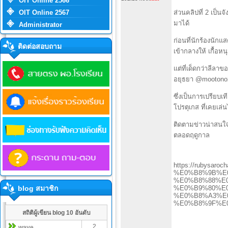
OIT Online 2566
OIT Online 2567
ส่วนคลิปที่ 2 เป็นจ
มาได้
Administrator
ก่อนที่นักร้องนักแ
ติดต่อสอบถาม
เข้ากลางให้ เกื้อห
แต่ที่เด็ดกว่าลีลา
อยุธยา @mootono29
ซึ่งเป็นการเปรียบ
โปรตุเกส ที่เคยเล่น
ติดตามข่าวน่าสนใจก
ตลอดฤดูกาล
https://rubysa
%E0%B8%9B%E
%E0%B8%88%E
blog สมาชิก
%E0%B9%80%E
%E0%B8%A3%E
%E0%B8%9F%E
สถิติผู้เขียน blog 10 อันดับ
2
wave