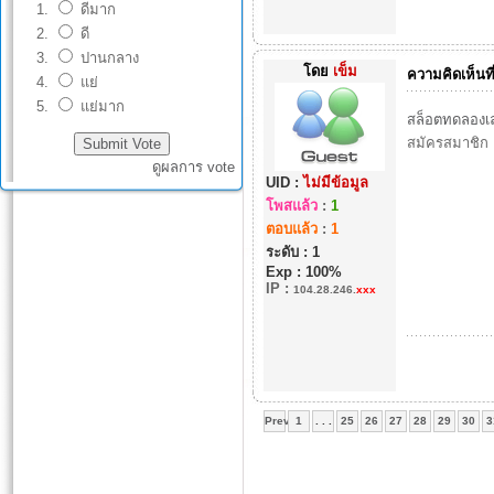
ดีมาก
ดี
ปานกลาง
โดย
เข็ม
ความคิดเห็นที
แย่
แย่มาก
สล็อตทดลองเล
สมัครสมาชิก
ดูผลการ vote
UID :
ไม่มีข้อมูล
โพสแล้ว
:
1
ตอบแล้ว
:
1
ระดับ : 1
Exp : 100%
IP
:
104.28.246.
xxx
Prev
1
. . .
25
26
27
28
29
30
3