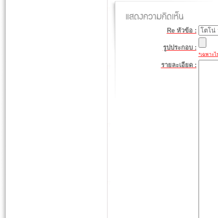
Re หัวข้อ :
รูปประกอบ :
*เฉพาะไฟล
รายละเอียด :