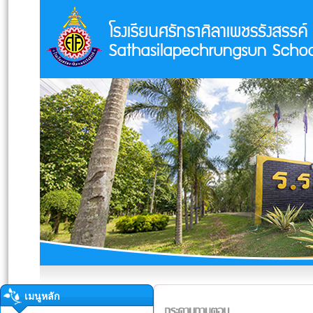
เมนูหลัก