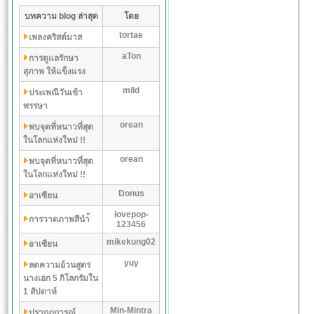
บทความ blog ล่าสุด
โดย
tortae
เพลงคริสต์มาส
aTon
การดูแลรักษา
สุภาพ ให้แข็งแรง
mild
ประเพณีวันเข้า
พรรษา
orean
พบจุดที่หนาวที่สุด
ในโลกเเห่งใหม่ !!
orean
พบจุดที่หนาวที่สุด
ในโลกเเห่งใหม่ !!
Donus
อาเซียน
lovepop-
การวาดภาพสีนำ้
123456
mikekung02
อาเซียน
yuy
ลดความอ้วนสูตร
นางเอก 5 กิโลกรัมใน
1 สัปดาห์
Min-Mintra
ปรากฏการณ์