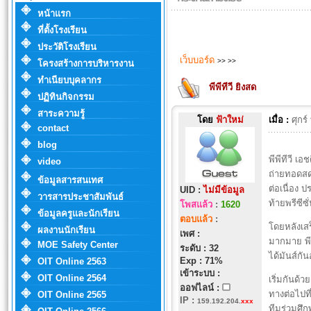
หน้าแรก
ที่ตั้งโรงเรียน
ประวัติโรงเรียน
เว็บบอร์ด
>>
>>
โครงสร้างการบริหารงาน
ทำเนียบบุคลากร
พีพีทีวี ยิงสด
ปฏิทินกิจกรรม
สาระความรู้
โดย
ฟ้าใหม่
เมื่อ :
ศุกร
contact
blog
พีพีทีวี เ
video
ถ่ายทอดสดแ
ข้อมูลสารสนเทศ
ต่อเนื่อง 
UID :
ไม่มีข้อมูล
วารสารประชาสัมพันธ์
ท้ายพรีซีซั
โพสแล้ว
:
1620
ข้อมูลครูและนักเรียน
ตอบแล้ว
:
โดยหลังเสร
ผลงานนักเรียน
เพศ :
มากมาย พี
MOE Safety Center
ระดับ : 32
ได้มันส์กัน
Exp : 71%
OIT Online 2563
เข้าระบบ :
OIT Online 2564
เริ่มกันด้
ออฟไลน์ :
ทางต่อไปท
OIT Online 2565
IP
:
159.192.204.
xxx
ทีมร่วมศึก