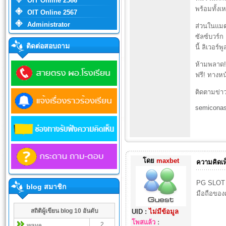
OIT Online 2566
พร้อมทั้งเ
OIT Online 2567
Administrator
ส่วนในแมตช
ซัลซ์บวร์ก
ติดต่อสอบถาม
นี้ ลิเวอร์
ห้ามพลาด! 
ฟรี! ทางหน
ติดตามข่า
semiconas
โดย
maxbet
ความคิดเห
PG SLOT 
blog สมาชิก
มือถือของ
สถิติผู้เขียน blog 10 อันดับ
UID :
ไม่มีข้อมูล
โพสแล้ว
:
2
wave