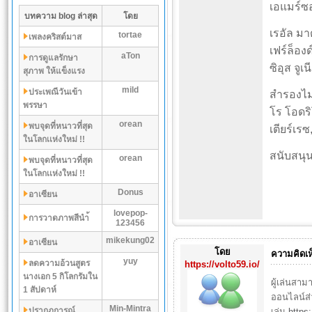
เอแมร์ซอน
บทความ blog ล่าสุด
โดย
เรอัล มาด
tortae
เพลงคริสต์มาส
เฟร์ล็องด
aTon
การดูแลรักษา
ซิอุส จูเน
สุภาพ ให้แข็งแรง
mild
ประเพณีวันเข้า
สำรองไม่
พรรษา
โร โอดริโ
orean
พบจุดที่หนาวที่สุด
เตียร์เรซ
ในโลกเเห่งใหม่ !!
สนับสนุ
orean
พบจุดที่หนาวที่สุด
ในโลกเเห่งใหม่ !!
Donus
อาเซียน
lovepop-
การวาดภาพสีนำ้
123456
mikekung02
อาเซียน
โดย
ความคิดเห
yuy
ลดความอ้วนสูตร
https://volto59.io/
นางเอก 5 กิโลกรัมใน
ผู้เล่นสาม
1 สัปดาห์
ออนไลน์ส่
Min-Mintra
ปรากฏการณ์
เล่น
https: