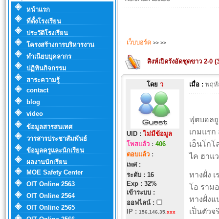
หน้าแรก
ที่ตั้งโรงเรียน
ประวัติโรงเรียน
เว็บบอร์ด
>>
>>
โครงสร้างการบริหารงาน
ทำเนียบบุคลากร
สิงห์เปิดรังอัดชุดขาว 2-0 (3
ปฏิทินกิจกรรม
สาระความรู้
โดย
ว
เมื่อ :
พฤหั
contact
blog
video
ฟุตบอลยู
ข้อมูลสารสนเทศ
เกมแรก ส
UID :
ไม่มีข้อมูล
วารสารประชาสัมพันธ์
เอ็นโกโล
โพสแล้ว
:
406
ข้อมูลครูและนักเรียน
ตอบแล้ว
:
ไค ฮาแวร
ผลงานนักเรียน
เพศ :
MOE Safety Center
ทางฝั่ง 
ระดับ : 16
Exp : 32%
OIT Online 2563
โอ รามอ
เข้าระบบ :
OIT Online 2564
ทางฝั่งแ
ออฟไลน์ :
OIT Online 2565
เป็นตัวจ
IP
:
156.146.35.
xxx