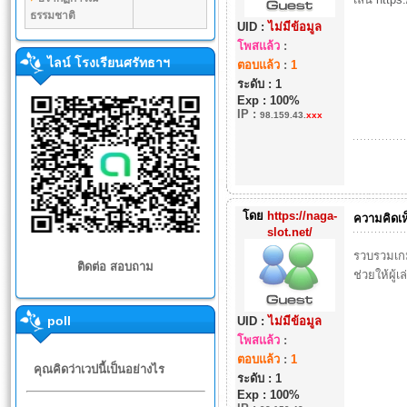
ธรรมชาติ
UID :
ไม่มีข้อมูล
โพสแล้ว
:
ไลน์ โรงเรียนศรัทธาฯ
ตอบแล้ว
:
1
ระดับ : 1
Exp : 100%
IP
:
98.159.43.
xxx
โดย
https://naga-
ความคิดเห
slot.net/
รวบรวมเกม
ติดต่อ สอบถาม
ช่วยให้ผู
poll
UID :
ไม่มีข้อมูล
โพสแล้ว
:
ตอบแล้ว
:
1
คุณคิดว่าเวปนี้เป็นอย่างไร
ระดับ : 1
Exp : 100%