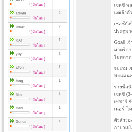
[ มือใหม่ ]
เชลซี พล
แต่เจ้าตั
2
admin
[ มือใหม่ ]
เชลซียัง
2
orean
ประตูมาด
[ มือใหม่ ]
1
KAT
Goal! เจ
[ มือใหม่ ]
มาดริดก่
1
yuy
ไม่พลาด 
[ มือใหม่ ]
1
aTon
จบเกม เ
[ มือใหม่ ]
พบแมนเชส
1
fang
[ มือใหม่ ]
รายชื่อน
เชลซี (3-
1
film
[ มือใหม่ ]
เซซาร์ อั
1
mild
เนอร์, ไ
[ มือใหม่ ]
ตัวสำรอง
1
Donus
[ มือใหม่ ]
กาบาเยโร,