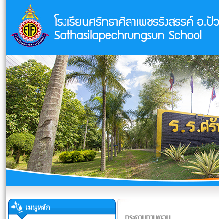
เมนูหลัก