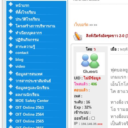
หน้าแรก
ที่ตั้งโรงเรียน
ประวัติโรงเรียน
เว็บบอร์ด
>>
>>
โครงสร้างการบริหารงาน
ทำเนียบบุคลากร
สิงห์เปิดรังอัดชุดขาว 2-0 (3
ปฏิทินกิจกรรม
สาระความรู้
โดย
ว
เมื่อ :
พฤหั
contact
blog
video
ฟุตบอลยู
ข้อมูลสารสนเทศ
เกมแรก ส
UID :
ไม่มีข้อมูล
วารสารประชาสัมพันธ์
เอ็นโกโล
โพสแล้ว
:
406
ข้อมูลครูและนักเรียน
ตอบแล้ว
:
ไค ฮาแวร
ผลงานนักเรียน
เพศ :
MOE Safety Center
ทางฝั่ง 
ระดับ : 16
Exp : 32%
OIT Online 2563
โอ รามอ
เข้าระบบ :
OIT Online 2564
ทางฝั่งแ
ออฟไลน์ :
OIT Online 2565
เป็นตัวจ
IP
:
156.146.35.
xxx