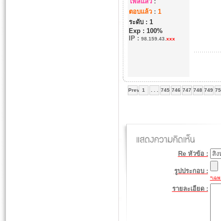
โพสแล้ว
:
ตอบแล้ว
:
1
ระดับ : 1
Exp : 100%
IP
:
98.159.43.
xxx
Prev
1
. . .
745
746
747
748
749
75
Re หัวข้อ :
รูปประกอบ :
*เฉพา
รายละเอียด :