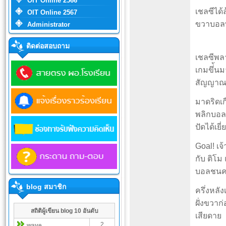
OIT Online 2566
เชลซีได้
OIT Online 2567
ขวาบอลพุ
Administrator
ติดต่อสอบถาม
เชลซีพลา
เกมขึ่้นม
สัญญาณจ
มาดริดเ
พลิกบอลห
ปัดได้เยี่
Goal! เจ
กับ ติโม
บอลชนคา
blog สมาชิก
ครึ่งหลั
ฝั่งขวาก
สถิติผู้เขียน blog 10 อันดับ
เสียดาย
2
wave