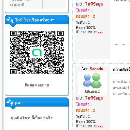
UID :
ไม่มีข้อมูล
ธรรมชาติ
โพสแล้ว
:
ตอบแล้ว
:
2
ไลน์ โรงเรียนศรัทธาฯ
ระดับ : 1
Exp : 100%
IP
:
84.252.92.
xxx
โดย
Sabadu
ความคิดเห
การเข้ามา
ติดต่อ สอบถาม
แพลตฟอร์ม
ตลอดนั่นเ
UID :
ไม่มีข้อมูล
poll
โพสแล้ว
:
ตอบแล้ว
:
2
ระดับ : 1
คุณคิดว่าเวปนี้เป็นอย่างไร
Exp : 100%
IP
:
84.252.92.
xxx