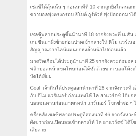
เชลซีได้ลุ้นเน้น ๆ ก่อนนาทีที่ 10 จากลูกยิงไกลนอ
ขวาบอลพุ่งตรงกรอบ ธิโบต์ กูร์ตัวส์ พุ่งปัดออกมาได
เชลซีพลาดประตูขึ้นนำนาที 18 จากจังหวะที่ เมสัน เ
เกมขึ่้นมาฝั่งซ้ายก่อนปาดเข้ากลางให้ ติโม แวร์เนอร์
สัญญาณจากไลน์แมนยกธงล้ำหน้าไปก่อนแล้ว
มาดริดเกือบได้ประตูนำนาที 25 จากจังหวะต่อบอล 
พลิกบอลหน้าเขตโทษก่อนได้ซัดด้วยขวา บอลโค้งเกือบ
ปัดได้เยี่ยม
Goal! เจ้าถิ่นได้ประตูออกนำนาที 28 จากจังหวะที่ เ
กับ ติโม แวร์เนอร์ ก่อนแทงให้ ไค ฮาแวร์ตซ์ ได้บอลห
บอลชนคานก่อนมาตกหน้า แวร์เนอร์ โขกซ้ำจ่อ ๆ ไ
ครึ่งหลังเชลซีพลาดประตูที่สองนาที 46 จากจังหวะที่
ฝั่งขวาก่อนเปิดบอลเข้ากลางให้ ไค ฮาแวร์ตซ์ ได้
เสียดาย