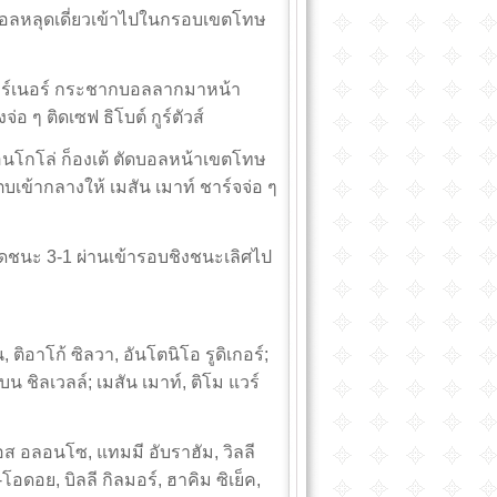
้บอลหลุดเดี่ยวเข้าไปในกรอบเขตโทษ
 แวร์เนอร์ กระชากบอลลากมาหน้า
อ ๆ ติดเซฟ ธิโบต์ กูร์ตัวส์
เอ็นโกโล่ ก็องเต้ ตัดบอลหน้าเขตโทษ
ตบเข้ากลางให้ เมสัน เมาท์ ชาร์จจ่อ ๆ
ดชนะ 3-1 ผ่านเข้ารอบชิงชนะเลิศไป
, ติอาโก้ ซิลวา, อันโตนิโอ รูดิเกอร์;
บน ชิลเวลล์; เมสัน เมาท์, ติโม แวร์
อส อลอนโซ, แทมมี อับราฮัม, วิลลี
น-โอดอย, บิลลี กิลมอร์, ฮาคิม ซิเย็ค,