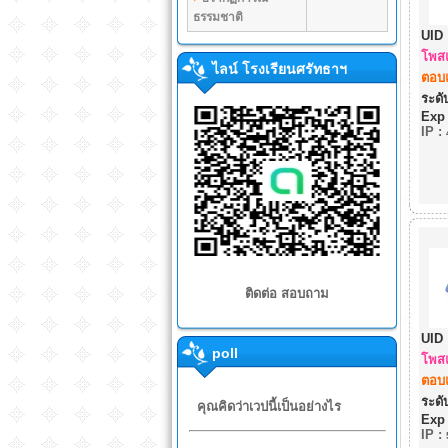
ธรรมชาติ
UID 
โพสแ
ไลน์ โรงเรียนศรัทธาฯ
ตอบแ
ระดับ
Exp
IP
:
ติดต่อ สอบถาม
UID 
poll
โพสแ
ตอบแ
ระดับ
คุณคิดว่าเวปนี้เป็นอย่างไร
Exp
IP
: