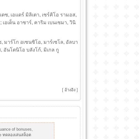
นเดซ, เอแดร์ มิลิเตา, เซร์คิโอ รามอส,
ส; เอเด็น อาซาร์, คาริม เบนเซมา, วินิ
อาซ, มาร์โก อเซนซิโอ, มาร์เซโล, อัลบา
, อันโตนิโอ บลังโก้, มิเกล กู
[
อ้างอิง
]
suance of bonuses,
me
ทดลองเล่นสล็อต