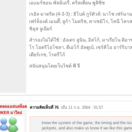
เอแมร์ซอน พัลมิเอรี, คริสเตียน พูลิซิช
เรอัล มาดริด (4-3-3) : ธิโบต์ กูร์ตัวส์; นาโช เฟร์นา
เฟร์ล็องด์ เมนดี้; ลูก้า โมดริช, คาเซมิโร, โทนี โคร
ซิอุส จูเนียร์
สำรองไม่ได้ใช้ : อังเดร ลูนิน, อิสโก้, มาเรียโน ดิ
โร โอดริโอโซลา, ดีเอโก้ อัลตูเบ้, เซร์คิโอ อาร์ริบาส
เตียร์เรซ, โรดรีโก้
สนับสนุนโดยเว็บไซต์
พี จี
ทดลองเล่นสล็อต
ความคิดเห็นที่ 76
เมื่อ 11 ก.ย. 2564 : 01:57
OKER มาใหม่
know the system of the game, the timing and the is
jackpots, and also make us know if we like this ga