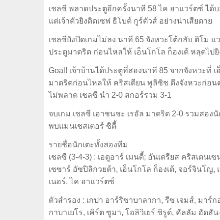
เชลซี พลาดประตูอีกครั้งนาที 58 ไค ฮาแวร์ตซ์ ได
แต่เจ้าตัวยิงติดเซฟ ธิโบต์ กูร์ตัวส์ อย่างน่าเสียดาย
เชลซียังปิดเกมไม่ลง นาที 65 จังหวะโต้กลับ ติโม
ประตูมาดริด ก่อนไหลให้ เอ็นโกโล ก็องเต้ หลุดไปยิงจ่
Goal! เจ้าบ้านได้ประตูที่สองนาที 85 จากจังหวะที่ 
มาดริดก่อนไหลให้ คริสเตียน พูลิซิช ดึงจังหวะก่อน
ไม่พลาด เชลซี นำ 2-0 สกอร์รวม 3-1
จบเกม เชลซี เอาชนชะ เรอัล มาดริด 2-0 รวมสองนั
พบแมนเชสเตอร์ ซิตี้
รายชื่อนักเตะทั้งสองทีม
เชลซี (3-4-3) : เอดูอาร์ เมนดี้; อันเดรียส คริสเตนเซน
เซซาร์ อัซปิลิกวยต้า, เอ็นโกโล ก็องเต้, จอร์จินโญ, เ
เนอร์, ไค ฮาแวร์ตซ์
ตัวสำรอง : เกปา อาร์ริซาบาลากา, รีซ เจมส์, มาร์ก
กาบาเยโร, เคิร์ต ซูมา, โอลิวิเยร์ ชิรูด์, คัลลัม ฮัดสั