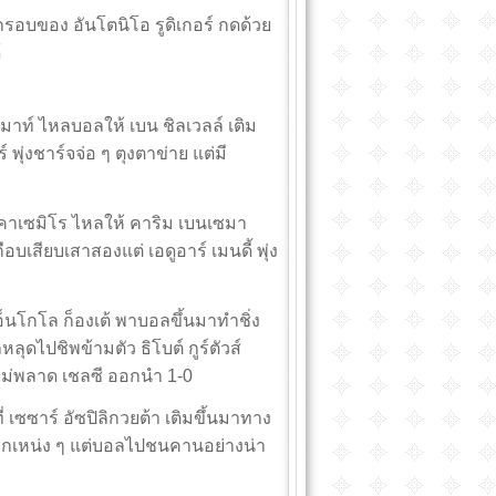
กกรอบของ อันโตนิโอ รูดิเกอร์ กดด้วย
้
มาท์ ไหลบอลให้ เบน ชิลเวลล์ เติม
 พุ่งชาร์จจ่อ ๆ ตุงตาข่าย แต่มี
คาเซมิโร ไหลให้ คาริม เบนเซมา
เสียบเสาสองแต่ เอดูอาร์ เมนดี้ พุ่ง
อ็นโกโล ก็องเต้ พาบอลขึ้นมาทำชิ่ง
ลุดไปชิพข้ามตัว ธิโบต์ กูร์ตัวส์
ม่พลาด เชลซี ออกนำ 1-0
 เซซาร์ อัซปิลิกวยต้า เติมขึ้นมาทาง
โขกเหน่ง ๆ แต่บอลไปชนคานอย่างน่า