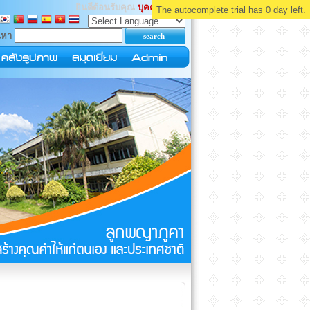
ยินดีต้อนรับคุณ
บุคคลทั่วไป
The autocomplete trial has 0 day left.
นหา