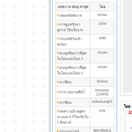
บทความ blog ล่าสุด
โดย
tortae
เพลงคริสต์มาส
aTon
การดูแลรักษา
สุภาพ ให้แข็งแรง
mild
ประเพณีวันเข้า
พรรษา
orean
พบจุดที่หนาวที่สุด
ในโลกเเห่งใหม่ !!
orean
พบจุดที่หนาวที่สุด
ในโลกเเห่งใหม่ !!
Donus
อาเซียน
lovepop-
การวาดภาพสีนำ้
123456
mikekung02
อาเซียน
โดย
yuy
ลดความอ้วนสูตร
J
นางเอก 5 กิโลกรัมใน
1 สัปดาห์
Min-Mintra
ปรากฏการณ์