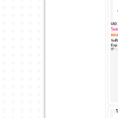
UID 
โพสแ
ตอบแ
ระดับ
Exp
IP
:
โ