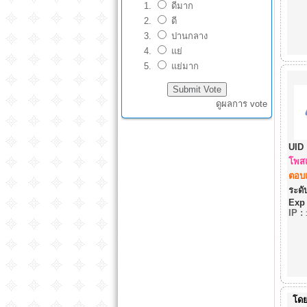
ดีมาก
ดี
ปานกลาง
แย่
แย่มาก
ดูผลการ vote
UID 
โพสแ
ตอบแ
ระดับ
Exp
IP
:
โด