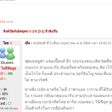
บอร์ด
>>
>>
สิงห์เปิดรังอัดชุดขาว 2-0 (3-1) ลิ่วชิงเรือ
โดย
ว
เมื่อ :
พฤหัสบดี ที่ 6 เดือน พฤษภาคม พ.ศ.2564 เวลา 14:42:
ฟุตบอลยูฟ่า แชมเปี้ยนส์ ลีก รอบรองชนะเลิศ นัดที่
เกมแรก สามแนวรับ อันเดรียส คริสเตนเซน, ติอาโก้ 
:
ไม่มีข้อมูล
เอ็นโกโล ก็องเต้ ประสานงาน จอร์จินโญ ขณะที่แนวร
ล้ว
:
406
ล้ว
:
ไค ฮาแวร์ตซ์
ทางฝั่ง เรอัล มาดริด ไม่มี ราฟาแอล วาราน ที่ได้รับ
 : 16
: 32%
โอ รามอส กลับมาคุมแนวรับ สามประสานแดนกลาง ล
ะบบ :
ทางฝั่งแนวรุกนำทัพโดย คาริม เบนเซมา, วินิซิอุส จ
ลน์ :
เป็นตัวจริงในการเยือนถิ่นเก่า
156.146.35.
xxx