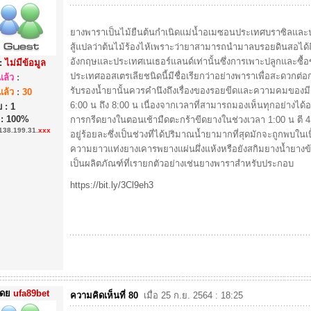
ยางพาราเป็นไม้ยืนต้นกำเนิดแม่น้ำอเมซอนประเทศบราซิลและประ
สู้แปลว่าต้นไม้ร้องไห้เพราะว่ายาสามารถนำมาลบรอยดินสอได้ถ
อังกฤษและประเทศเนเธอร์แลนด์เท่านั้นซึ่งการเพาะปลูกและซื้อข
:
ไม่มีข้อมูล
ประเทศออสเตรเลียชนิดนี้มีชื่อเรียกว่าอย่างพาราเพื่อสะดว
ล้ว
:
รับรองน้ำยานั้นควรคำนึงถึงเรื่องของรอยขีดและความคมของมีดที
ล้ว
:
30
6:00 น ถึง 8:00 น เนื่องจากเวลาที่สามารถมองเห็นทุกอย่างได้
 : 1
 : 100%
การกรีดยางในตอนเช้ามืดตะกร้าขีดยางในช่วงเวลา 1:00 น ตี 4
138.199.31.
xxx
อยู่ร้อยละซึ่งเป็นช่วงที่ได้ปริมาณน้ำยามากที่สุดมักจะถูกพบในเบ
ความยาวแท่งยางเคารพยางแผ่นผึ่งแห้งหรือยังสกิมยางน้ำยางข้
เป็นผลิตภัณฑ์ที่เรายกตัวอย่างเช่นยางพาราสำหรับประกอบ
https://bit.ly/3Cl9eh3
ดย
ufa89bet
ความคิดเห็นที่ 80
เมื่อ 25 ก.ย. 2564 : 18:25