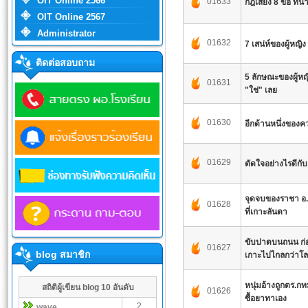
OIT Online 2566
01633
กฎเสี่ยง 8 ข้อ ที่
OIT Online 2567
Administrator
01632
7 เสน่ห์ของผู้หญ
ติดต่อสอบถาม
5 ลักษณะของผู้หญิ
01631
"ใช่" เลย
01630
อีกด้านหนึ่งของคว
01629
ตัดใจอย่างไรดีกับ
จุดจบของราชา อ.
01628
ที่เกาะลันตา
ขับปาดบนถนน ก่อ
01627
blog สมาชิก
เกาะไปไกลกว่าโล
หนุ่มอ้างถูกตร.ก
สถิติผู้เขียน blog 10 อันดับ
01626
ซื้อยาทาเอง
2
wave