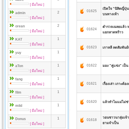
[ มือใหม่ ]
เปิดใจ "นิสิตญี่ปุ
01625
2
admin
บนทางเท้า
[ มือใหม่ ]
2
orean
ตำรวจเฉลยแล้ว ห
01624
[ มือใหม่ ]
แยกลาดพร้าว
1
KAT
[ มือใหม่ ]
01623
เกาหลี ลดสัมพันธ์
1
yuy
[ มือใหม่ ]
1
01622
มอง "คู่แข่ง" เป็
aTon
[ มือใหม่ ]
1
fang
01621
เรื่องเล่า เกาะต้
[ มือใหม่ ]
1
film
[ มือใหม่ ]
01620
แล้วทำไมแม่ไม่ช
1
mild
[ มือใหม่ ]
วอนชาวนาลุ่มเจ้า
1
Donus
01618
ยามจำเป็น
[ มือใหม่ ]