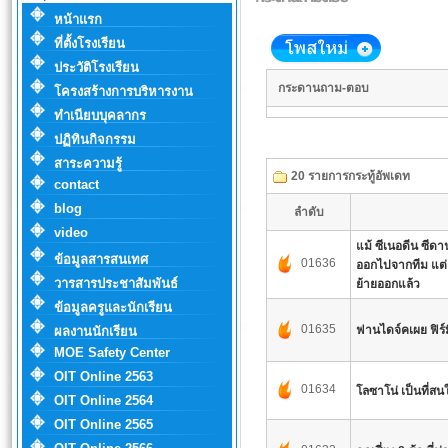
หน้าแรก
ที่ตั้งโรงเรียน
ประวัติโรงเรียน
กระดานถาม-ตอบ
โครงสร้างการบริหารงาน
ทำเนียบบุคลากร
ปฏิทินกิจกรรม
สาระความรู้
20 รายการกระทู้อัพเดท
contact
blog
ลำดับ
video
แม้ ซีเนอดีน ซีด
ข้อมูลสารสนเทศ
01636
ออกไปจากทีม แต่
วารสารประชาสัมพันธ์
ย้ายออกแล้ว
ข้อมูลครูและนักเรียน
01635
ฟานไดจ์คเผย ฟิร์ม
ผลงานนักเรียน
MOE Safety Center
OIT Online 2563
01634
โลซาโน่ เป็นที่สนใ
OIT Online 2564
OIT Online 2565