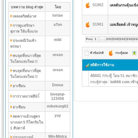
01962
เคลตันกระตุ้นแข้ง
บทความ blog ล่าสุด
โดย
tortae
เพลงคริสต์มาส
01961
aTon
เอลเลียตต์ เจ้าหน
การดูแลรักษา
สุภาพ ให้แข็งแรง
Prev
1
. . .
2319
2320
2321
2322
23
mild
ประเพณีวันเข้า
พรรษา
หัวข้อปกติ
กระทู้ฮอต
orean
พบจุดที่หนาวที่สุด
ในโลกเเห่งใหม่ !!
สถิติการใช้งาน
orean
พบจุดที่หนาวที่สุด
48441 กระทู้
โดย 51 สมาชิก.
ในโลกเเห่งใหม่ !!
กระทู้ล่าสุด :
lot666 com เข้าส
Donus
อาเซียน
lovepop-
การวาดภาพสีนำ้
123456
mikekung02
อาเซียน
yuy
ลดความอ้วนสูตร
นางเอก 5 กิโลกรัมใน
1 สัปดาห์
Min-Mintra
ปรากฏการณ์