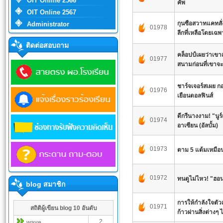
OIT Online 2566
คัพ
OIT Online 2567
กุนซือสวาทแคทสั่
Administrator
01978
ลีกที่เหลือโดยเฉพ
ติดต่อสอบถาม
คล็อปป์เผยว่าเขาเ
01977
สนามก่อนที่เขาจะ
ชาร์จเจอร์สเผย ก
01976
เยือนดอลฟินส์
ดีกรีนางงาม! "นูร
01974
อาเซียน (อัลบั้ม)
01973
ตาม 5 แต้มเหมือนเ
01972
ทนดูไม่ไหว! "ฮ
blog สมาชิก
การให้กำลังใจตัว
01971
สถิติผู้เขียน blog 10 อันดับ
ก้าวผ่านสิ่งต่างๆ 
2
wave