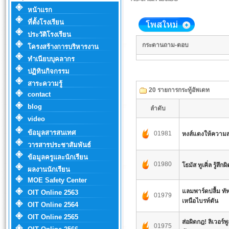
หน้าแรก
ที่ตั้งโรงเรียน
ประวัติโรงเรียน
กระดานถาม-ตอบ
โครงสร้างการบริหารงาน
ทำเนียบบุคลากร
ปฏิทินกิจกรรม
สาระความรู้
20 รายการกระทู้อัพเดท
contact
blog
ลำดับ
video
ข้อมูลสารสนเทศ
01981
หงส์แดงให้ความ
วารสารประชาสัมพันธ์
ข้อมูลครูและนักเรียน
01980
โธมัส ทูเคิ่ล รู้ส
ผลงานนักเรียน
MOE Safety Center
แลมพาร์ดปลื้ม ทั
OIT Online 2563
01979
เหนือไบรท์ตัน
OIT Online 2564
OIT Online 2565
ส่อผิดกฎ! ลิเวอร
01975