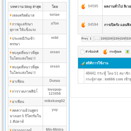
04595
ผลงานทั่วไป ลิเวอ
บทความ blog ล่าสุด
โดย
tortae
เพลงคริสต์มาส
aTon
การดูแลรักษา
04594
การเปิดรัง แอนฟิ
สุภาพ ให้แข็งแรง
mild
ประเพณีวันเข้า
Prev
1
. . .
2202
2203
2204
2205
22
พรรษา
orean
หัวข้อปกติ
กระทู้ฮอต
พบจุดที่หนาวที่สุด
ในโลกเเห่งใหม่ !!
สถิติการใช้งาน
orean
พบจุดที่หนาวที่สุด
ในโลกเเห่งใหม่ !!
48441 กระทู้
โดย 51 สมาชิก.
กระทู้ล่าสุด :
lot666 com เข้าส
Donus
อาเซียน
lovepop-
การวาดภาพสีนำ้
123456
mikekung02
อาเซียน
yuy
ลดความอ้วนสูตร
นางเอก 5 กิโลกรัมใน
1 สัปดาห์
Min-Mintra
ปรากฏการณ์