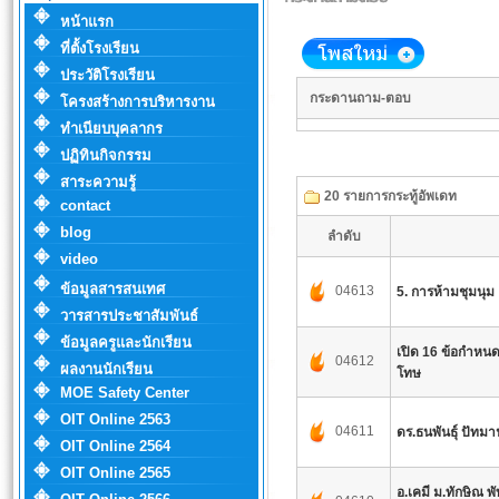
หน้าแรก
ที่ตั้งโรงเรียน
ประวัติโรงเรียน
กระดานถาม-ตอบ
โครงสร้างการบริหารงาน
ทำเนียบบุคลากร
ปฏิทินกิจกรรม
สาระความรู้
20 รายการกระทู้อัพเดท
contact
blog
ลำดับ
video
ข้อมูลสารสนเทศ
04613
5. การห้ามชุมนุม
วารสารประชาสัมพันธ์
ข้อมูลครูและนักเรียน
เปิด 16 ข้อกำหนด 
04612
ผลงานนักเรียน
โทษ
MOE Safety Center
OIT Online 2563
04611
ดร.ธนพันธุ์ ปัทม
OIT Online 2564
OIT Online 2565
อ.เคมี ม.ทักษิณ พั