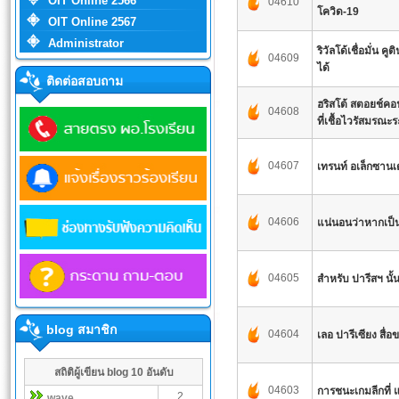
OIT Online 2566
04610
โควิด-19
OIT Online 2567
Administrator
ริวัลโด้เชื่อมั่น 
04609
ได้
ติดต่อสอบถาม
ฮริสโต้ สตอยช์ค
04608
ที่เชื้อไวรัสมรณะ
04607
เทรนท์ อเล็กซานเด
04606
แน่นอนว่าหากเป
04605
สำหรับ ปารีสฯ นั้
blog สมาชิก
04604
เลอ ปารีเซียง สื่อ
สถิติผู้เขียน blog 10 อันดับ
04603
การชนะเกมลีกที่ แ
2
wave