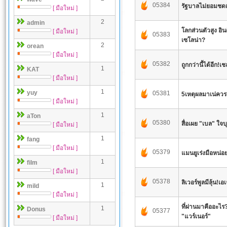
05384
รัฐบาลไม่ยอมชดเ
[ มือใหม่ ]
2
admin
โลกส่วนตัวสูง อิน
[ มือใหม่ ]
05383
เซโลน่า?
2
orean
[ มือใหม่ ]
05382
ถูกกว่านี้ได้อีก
1
KAT
[ มือใหม่ ]
1
yuy
05381
5เหตุผลมาเน่ควรป
[ มือใหม่ ]
1
aTon
05380
สื่อเผย "เบล" ใจบ
[ มือใหม่ ]
1
fang
[ มือใหม่ ]
05379
แมนยูเร่งมือหน่อ
1
film
[ มือใหม่ ]
05378
ลิเวอร์พูลมีลุ้น!
1
mild
[ มือใหม่ ]
ที่ผ่านมาคืออะไร?
1
Donus
05377
"แวร์เนอร์"
[ มือใหม่ ]