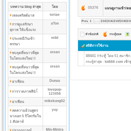
บทความ blog ล่าสุด
โดย
05376
แมนยูงานเข้า!ดอร์
tortae
เพลงคริสต์มาส
Prev
1
. . .
2163
2164
2165
2166
21
aTon
การดูแลรักษา
สุภาพ ให้แข็งแรง
หัวข้อปกติ
กระทู้ฮอต
mild
ประเพณีวันเข้า
พรรษา
สถิติการใช้งาน
orean
พบจุดที่หนาวที่สุด
48441 กระทู้
โดย 51 สมาชิก.
ในโลกเเห่งใหม่ !!
กระทู้ล่าสุด :
lot666 com เข้าส
orean
พบจุดที่หนาวที่สุด
ในโลกเเห่งใหม่ !!
Donus
อาเซียน
lovepop-
การวาดภาพสีนำ้
123456
mikekung02
อาเซียน
yuy
ลดความอ้วนสูตร
นางเอก 5 กิโลกรัมใน
1 สัปดาห์
Min-Mintra
ปรากฏการณ์