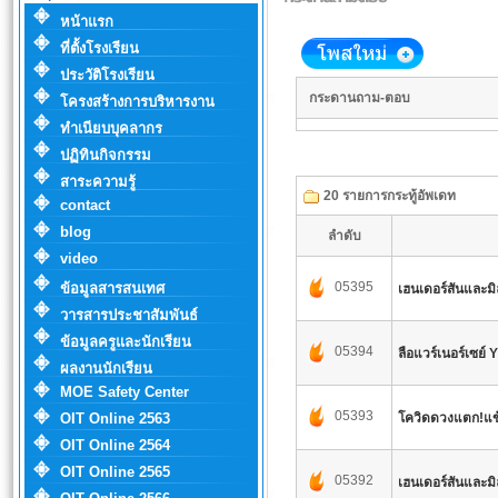
หน้าแรก
ที่ตั้งโรงเรียน
ประวัติโรงเรียน
กระดานถาม-ตอบ
โครงสร้างการบริหารงาน
ทำเนียบบุคลากร
ปฏิทินกิจกรรม
สาระความรู้
20 รายการกระทู้อัพเดท
contact
blog
ลำดับ
video
05395
ข้อมูลสารสนเทศ
เฮนเดอร์สันและมิ
วารสารประชาสัมพันธ์
ข้อมูลครูและนักเรียน
05394
ลือแวร์เนอร์เซย์ 
ผลงานนักเรียน
MOE Safety Center
05393
OIT Online 2563
โควิดดวงแตก!แข้
OIT Online 2564
OIT Online 2565
05392
เฮนเดอร์สันและมิ