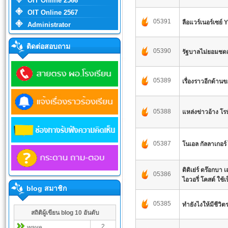
OIT Online 2566
OIT Online 2567
05391
ลือแวร์เนอร์เซย์ 
Administrator
ติดต่อสอบถาม
05390
รัฐบาลไม่ยอมชดเ
05389
เรื่องราวอีกด้าน
05388
แหล่งข่าวอ้าง โร
05387
โนเอล กัลลาเกอร
ดิดิเย่ร์ ดร๊อกบ
05386
ไอวอรี่ โคสต์ ใช้เ
blog สมาชิก
05385
ทำยังไงให้มีชีว
สถิติผู้เขียน blog 10 อันดับ
2
wave