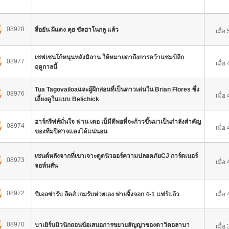
08978
สื่อยัน ผีแดง คุย ชัลฮาโนกลู แล้ว
เมื่อ
เชฟเชนโก้หนุนหลังมิลาน ให้หมายตาถึงการคว้าแชมป์ลีก
08977
เมื่อ
ฤดูกาลนี้
Tua Tagovailoaและผู้ฝึกสอนที่เป็นดาวเด่นใน Brian Flores ซึ่ง
08976
เมื่อ
เลี้ยงดูในแบบ Belichick
ฮาร์กรีฟส์มั่นใจ ฟาน เดอ เบ็มีดีพอที่จะก้าวขึ้นมาเป็นกำลังสำคัญ
08974
เมื่อ
ของทีมปีศาจแดงได้แน่นอน
เซนต์หลังจากที่เขาเจาะดูดนิวออร์ความปลอดภัยCJ การ์ดเนอร์
08973
เมื่อ
จอห์นสัน
08972
บิเอลซ่ารับ ลีดส์ เกมรับห่วยเอง พ่ายจิ้งจอก 4-1 แฟร์แล้ว
เมื่อ
08970
บาเยิร์นมิวนิกถอนข้อเสนอการขยายสัญญาของดาวิดอลาบา
เมื่อ