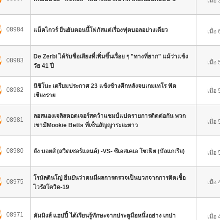
เมื่อ
08984
แม็คไกวร์ ยืนยันตอนนี้โฟกัสแต่เรื่องฟุตบอลอย่างเดียว
เมื่อ
De Zerbi ได้รับชื่อเสียงที่เพิ่มขึ้นเรื่อย ๆ "ทางที่ยาก" แม้ว่าแข้ง
08983
เมื่อ
วัย 41 ปี
นิชิโนะ เตรียมประกาศ 23 แข้งช้างศึกหลังจบเกมเทโร ฟัด
08982
เมื่อ
เชียงราย
ลอสแองเจลิสดอดเจอร์สคว้าแชมป์แปดรายการติดต่อกัน พวก
08981
เมื่อ
เขามีMookie Betts ที่เซ็นสัญญาระยะยาว
08980
ยัง บอยส์ (สวิตเซอร์แลนด์) -VS- ซีเอสเคเอ โซเฟีย (บัลแกเรีย)
เมื่อ
โรนัลดินโญ่ ยืนยันว่าตนมีผลการตรวจเป็นบวกจากการติดเชื้อ
08975
เมื่อ
ไวรัสโควิด-19
08971
คัมมิงส์ แฮปปี้ ได้เรียนรู้ทักษะจากประตูมือหนึ่งอย่าง เกปา
เมื่อ