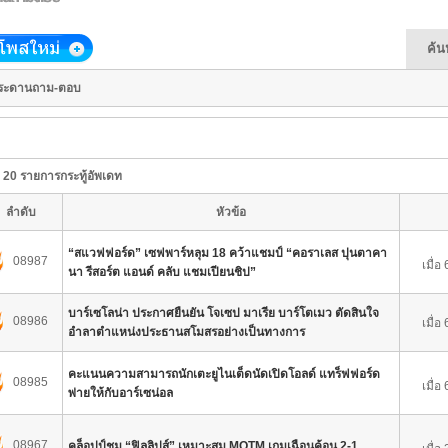
ค้น
ระดานถาม-ตอบ
20 รายการกระทู้อัพเดท
ลำดับ
หัวข้อ
“สแวฟฟอร์ด” เซฟพาร์หลุม 18 คว้าแชมป์ “คอราเลส ปุนตาคา
08987
เมื่อ
นา รีสอร์ต แอนด์ คลับ แชมเปียนชิป”
บาร์เซโลน่า ประกาศยืนยัน โจเซป มาเรีย บาร์โตเมว ตัดสินใจ
08986
เมื่อ
อำลาตำแหน่งประธานสโมสรอย่างเป็นทางการ
คะแนนความสามารถนักเตะยูไนเต็ดนัดเปิดโอลด์ แทร็ฟฟอร์ด
08985
เมื่อ
พ่ายให้กับอาร์เซน่อล
08967
คล็อปป์ชม “ฟิลลิปส์” เหมาะสม MOTM เกมเฉือนค้อน 2-1