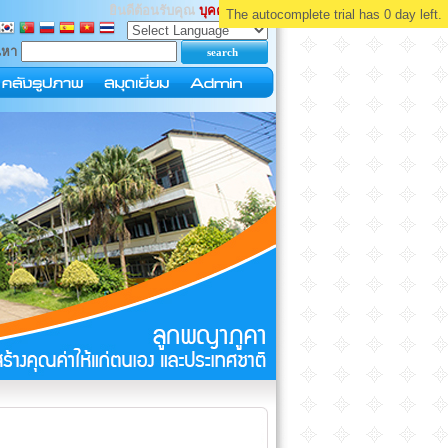
ยินดีต้อนรับคุณ
บุคคลทั่วไป
The autocomplete trial has 0 day left.
นหา