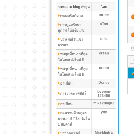
บทความ blog ล่าสุด
โดย
tortae
เพลงคริสต์มาส
aTon
การดูแลรักษา
สุภาพ ให้แข็งแรง
mild
ประเพณีวันเข้า
พรรษา
P
orean
พบจุดที่หนาวที่สุด
ในโลกเเห่งใหม่ !!
orean
พบจุดที่หนาวที่สุด
ในโลกเเห่งใหม่ !!
Donus
อาเซียน
lovepop-
การวาดภาพสีนำ้
123456
mikekung02
อาเซียน
yuy
ลดความอ้วนสูตร
นางเอก 5 กิโลกรัมใน
1 สัปดาห์
Min-Mintra
ปรากฏการณ์