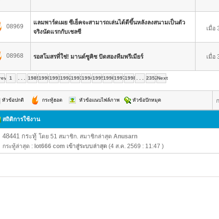
แลมพาร์ดเผย ซีเย็คจะสามารถเล่นได้ดีขึ้นหลังลงสนามเป็นตัว
08969
เมื่อ
จริงนัดแรกกับเชลซี
08968
รอสโมสรที่ใช่! มานด์ซูคิช ปัดสองทีมพรีเมียร์
เมื่อ
rev
1
. . .
1989
1990
1991
1992
1993
1994
1995
1996
1997
1998
. . .
2352
Next
ก
หัวข้อปกติ
กระทู้ฮอต
หัวข้อแนบไฟล์ภาพ
หัวข้อปักหมุด
สถิติการใช้งาน
48441 กระทู้
โดย 51 สมาชิก. สมาชิกล่าสุด
Anusarn
กระทู้ล่าสุด :
lot666 com เข้าสู่ระบบล่าสุด
(4 ส.ค. 2569 : 11:47 )