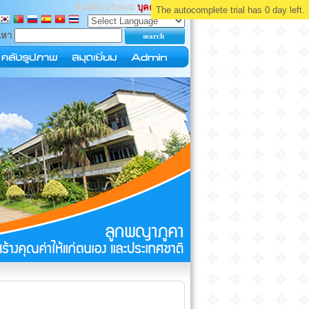
ยินดีต้อนรับคุณ
บุคคลทั่วไป
The autocomplete trial has 0 day left.
นหา