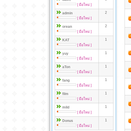
[ มือใหม่ ]
2
admin
[ มือใหม่ ]
2
orean
[ มือใหม่ ]
1
KAT
[ มือใหม่ ]
1
yuy
[ มือใหม่ ]
1
aTon
[ มือใหม่ ]
1
fang
[ มือใหม่ ]
1
film
[ มือใหม่ ]
1
mild
[ มือใหม่ ]
1
Donus
[ มือใหม่ ]