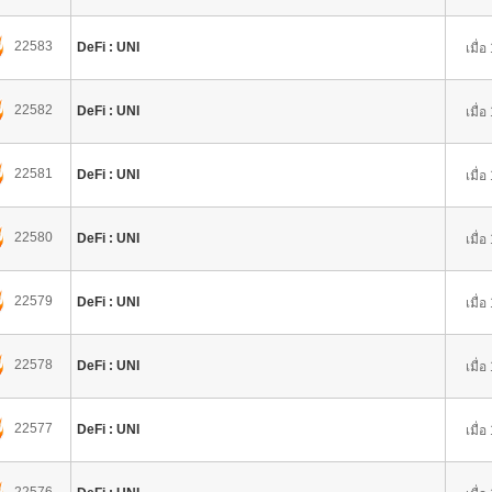
22583
DeFi : UNI
เมื่
22582
DeFi : UNI
เมื่
22581
DeFi : UNI
เมื่
22580
DeFi : UNI
เมื่
22579
DeFi : UNI
เมื่
22578
DeFi : UNI
เมื่
22577
DeFi : UNI
เมื่