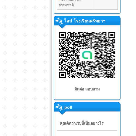
ธรรมชาติ
ไลน์ โรงเรียนศรัทธาฯ
ติดต่อ สอบถาม
poll
คุณคิดว่าเวปนี้เป็นอย่างไร