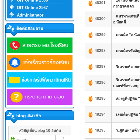
OIT Online 2566
10 เลขเด็ดเลขด
48301
กรกฎาคม 69.
OIT Online 2567
Administrator
แนวทางเลขเด็ด
48300
อ.น๊อตตี้
ติดต่อสอบถาม
48299
เลขเด็ด "อ.น๊อ
48298
เลขเด็ดรหัสสั
48297
วิเคราะห์ลายแ
วิเคราะห์ลายแ
48296
เกณฑ์ที่ดาวเกตุ
48295
ส่องดูที่ปฏิทิ
48294
เลขเด็ดปฏิทิน 
blog สมาชิก
48293
สถิติผู้เขียน blog 10 อันดับ
‘ปฏิทินท่านท้าว
2
wave