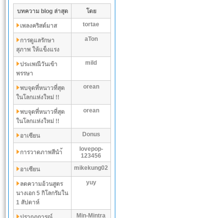
บทความ blog ล่าสุด
โดย
tortae
เพลงคริสต์มาส
aTon
การดูแลรักษา
สุภาพ ให้แข็งแรง
mild
ประเพณีวันเข้า
พรรษา
orean
พบจุดที่หนาวที่สุด
ในโลกเเห่งใหม่ !!
orean
พบจุดที่หนาวที่สุด
ในโลกเเห่งใหม่ !!
Donus
อาเซียน
lovepop-
การวาดภาพสีนำ้
123456
mikekung02
อาเซียน
yuy
ลดความอ้วนสูตร
นางเอก 5 กิโลกรัมใน
1 สัปดาห์
Min-Mintra
ปรากฏการณ์