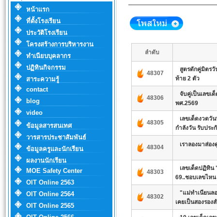
หน้าแรก
ที่ตั้งโรงเรียน
ประวัติโรงเรียน
โครงสร้างการบริหารงาน
ลำดับ
ทำเนียบบุคลากร
ปฏิทินกิจกรรม
สูตรดักคู่มิตรว
48307
ท้าย 2 ตัว
สาระความรู้
contact
จับคู่เป็นเลขเ
48306
blog
พศ.2569
video
เลขเด็ดงวดวั
48305
ข้อมูลสารสนเทศ
กำลังวัน รับประ
วารสารประชาสัมพันธ์
เราลองมาส่องด
48304
ข้อมูลครูและนักเรียน
ผลงานนักเรียน
เลขเด็ดปฏิทิน
MOE Safety Center
48303
69..ชอบเลขไหน 
OIT Online 2563
"แม่ทำเนียนลอตเ
OIT Online 2564
48302
เคยเป็นสองรองส
OIT Online 2565