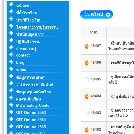
หน้าแรก
ที่ตั้งโรงเรียน
ประวัติโรงเรียน
โครงสร้างการบริหารงาน
ลำดับ
ทำเนียบบุคลากร
ปฏิทินกิจกรรม
เอ็มบัปเป้ปกป้
48407
สาระความรู้
ในเกมกับเซเนกัล
contact
blog
48406
เชลซีมีข่าวถูกโ
video
ทูเคิลแสดงให
ข้อมูลสารสนเทศ
48405
ครั้งนี้
วารสารประชาสัมพันธ์
ข้อมูลครูและนักเรียน
48404
น้ามู สั่งทีมง
ผลงานนักเรียน
MOE Safety Center
บิเอลซาวิจารณ์
OIT Online 2563
48403
เคปเวิร์ด 2-2
OIT Online 2564
OIT Online 2565
เอเย่นต์ 'ลูคัส เ
48402
ไหลเข้ามา