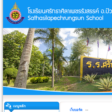
เมนูหลัก
เว็บบอร์ด
>>