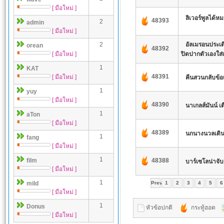
[ มือใหม่ ]
ลิเวอร์พูลได้
48393
2
admin
[ มือใหม่ ]
2
อัลเมรอนประเ
orean
48392
[ มือใหม่ ]
ปิดปากตัวเองใส่เ
1
KAT
48391
[ มือใหม่ ]
คีนสวนกลับข้อ
1
yuy
[ มือใหม่ ]
48390
นาเกลส์มันน์ เต
1
aTon
[ มือใหม่ ]
48389
นกนางนวลเดินห
1
fang
[ มือใหม่ ]
1
film
48388
บาร์เซโลน่าจั
[ มือใหม่ ]
1
mild
Prev
1
2
3
4
5
6
[ มือใหม่ ]
1
Donus
หัวข้อปกติ
กระทู้ฮอต
[ มือใหม่ ]