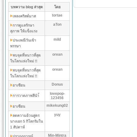
บทความ blog ล่าสุด
โดย
tortae
เพลงคริสต์มาส
aTon
การดูแลรักษา
สุภาพ ให้แข็งแรง
mild
ประเพณีวันเข้า
พรรษา
orean
พบจุดที่หนาวที่สุด
ในโลกเเห่งใหม่ !!
orean
พบจุดที่หนาวที่สุด
ในโลกเเห่งใหม่ !!
Donus
อาเซียน
lovepop-
การวาดภาพสีนำ้
123456
mikekung02
อาเซียน
yuy
ลดความอ้วนสูตร
นางเอก 5 กิโลกรัมใน
1 สัปดาห์
Min-Mintra
ปรากฏการณ์