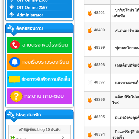
OIT Online 2566
OIT Online 2567
บาร์เซโลน่า ได
48401
Administrator
เสริมทัพ
ติดต่อสอบถาม
48400
สแตนดาร์ท เผย ไ
48399
ฟุตบอลโลกของ 
48398
เลขเด็ดปฏิทินจ
48397
แนวทางเลขเด
คล็อปป์รับไม่อย
48396
ไหร่
blog สมาชิก
48395
ผีแดงยังคงคุยค
สถิติผู้เขียน blog 10 อันดับ
กือแลร์รับรู้สึ
48394
รวดเร็ว
2
wave