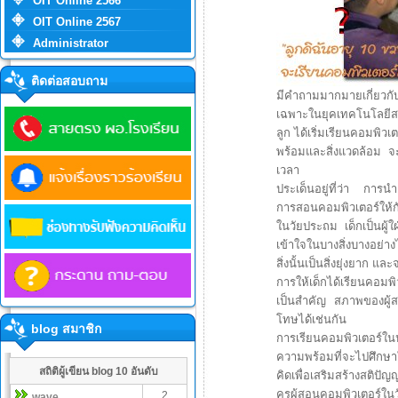
OIT Online 2566
OIT Online 2567
Administrator
ติดต่อสอบถาม
มีคำถามมากมายเกี่ยวกั
เฉพาะในยุคเทคโนโลยีสา
ลูก ได้เริ่มเรียนคอมพิว
พร้อมและสิ่งแวดล้อม จะ
เวลา
ประเด็นอยู่ที่ว่า การ
การสอนคอมพิวเตอร์ให้กับ
ในวัยประถม เด็กเป็นผู้ใ
เข้าใจในบางสิ่งบางอย่าง
สิ่งนั้นเป็นสิ่งยุ่งยาก แ
การให้เด็กได้เรียนคอมพิ
เป็นสำคัญ สภาพของผู้สอน
โทษได้เช่นกัน
blog สมาชิก
การเรียนคอมพิวเตอร์ใน
ความพร้อมที่จะไปศึกษาใ
สถิติผู้เขียน blog 10 อันดับ
คิดเพื่อเสริมสร้างสติปัญ
ครูผู้สอนคอมพิวเตอร์ใน
2
wave