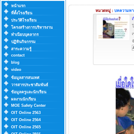
หน้าแรก
หมวดหมู่ :
บทความทาง
ที่ตั้งโรงเรียน
เ
ประวัติโรงเรียน
โ
โครงสร้างการบริหารงาน
เ
ทำเนียบบุคลากร
จ
ปฏิทินกิจกรรม
สาระความรู้
contact
blog
video
ข้อมูลสารสนเทศ
วารสารประชาสัมพันธ์
ข้อมูลครูและนักเรียน
ผลงานนักเรียน
MOE Safety Center
OIT Online 2563
OIT Online 2564
OIT Online 2565