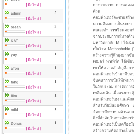
[ มือใหม่ ]
การวาดภาพ การแสดงออกซึ
ด้วย
2
admin
คอมพิวเตอร์จะช่วยสร้า
[ มือใหม่ ]
ความคิดอย่างเป็นระบบ เ
2
orean
ตนเองทำ การเรียนคอมพิว
[ มือใหม่ ]
จากประสบการณ์ทางด้าน
1
KAT
มหาวิทยาลัย MII ได้เน้
[ มือใหม่ ]
เป็นโรค Mathophobia (
1
yuy
สร้างความรู้สึกยุ่งยากซับ
[ มือใหม่ ]
เซมอร์ พาเพิร์ด ได้เขีย
เขาให้ความสำคัญคือการ
1
aTon
[ มือใหม่ ]
คอมพิวเตอร์เข้ามามีบทบ
จินตนาการเน้นให้เห็นว่
1
fang
ในวัยประถม การจัดการศ
[ มือใหม่ ]
เพลิดเพลิน เพื่อแรงกระต
1
film
คอมพิวเตอร์เอง และดัด
[ มือใหม่ ]
สำหรับวัยมัธยมศึกษา ก
1
mild
จัดการศึกษาทางด้านคอมพ
[ มือใหม่ ]
สิ่งที่สำคัญในการศึกษา
1
Donus
คอมพิวเตอร์เป็นเครื่องม
[ มือใหม่ ]
สร้างความคิดอย่างเป็น