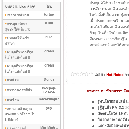
ประยุกต์ใช้ประโยชน์กับ
บทความ blog ล่าสุด
โดย
การศึกษาคอมพิวเตอร์สำ
tortae
ไม่นำสิ่งที่เป็นความยุ
เพลงคริสต์มาส
เพื่อประกอบการเรียนแ
aTon
การดูแลรักษา
เทคโนโลยีคอมพิวเตอร์กำ
สุภาพ ให้แข็งแรง
ยั่วยุ ในเด็กวัยมัธยมศึก
mild
ประเพณีวันเข้า
ทิศทางของการเรียนรู้ไ
พรรษา
คอมพิวเตอร์ อย่าให้คอมพ
orean
พบจุดที่หนาวที่สุด
ในโลกเเห่งใหม่ !!
orean
พบจุดที่หนาวที่สุด
ในโลกเเห่งใหม่ !!
เฉลี่ย :
Not Rated
จา
Donus
อาเซียน
lovepop-
การวาดภาพสีนำ้
บทความทางวิชาการ5 อันดั
123456
mikekung02
อาเซียน
รู้ทันโจรออนไลน์ แก
รู้สู้ฝุ่นจิ๋ว PM 2.5
30
yuy
ลดความอ้วนสูตร
ป้องกันโควิด-19 ก
นางเอก 5 กิโลกรัมใน
กินอาหารตามกรุ๊ป 
1 สัปดาห์
แบตฯมือถือเทพ!ชาร
Min-Mintra
ปรากฏการณ์