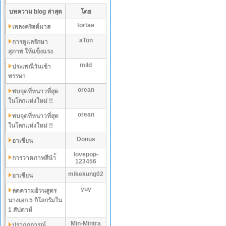
บทความ blog ล่าสุด
โดย
tortae
เพลงคริสต์มาส
aTon
การดูแลรักษา
สุภาพ ให้แข็งแรง
mild
ประเพณีวันเข้า
พรรษา
orean
พบจุดที่หนาวที่สุด
ในโลกเเห่งใหม่ !!
orean
พบจุดที่หนาวที่สุด
ในโลกเเห่งใหม่ !!
Donus
อาเซียน
lovepop-
การวาดภาพสีนำ้
123456
mikekung02
อาเซียน
yuy
ลดความอ้วนสูตร
นางเอก 5 กิโลกรัมใน
1 สัปดาห์
Min-Mintra
ปรากฏการณ์